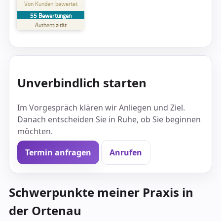
Von Kunden bewertet
55
Bewertungen
SEHR GUT
%
100
Authentizität
Empfehlungen auf
ProvenExpert.com
5,00
/
4,65
50
5
Bewertungen auf
2
Bewertungen von
Unverbindlich starten
ProvenExpert.com
anderen Quellen
Blick aufs ProvenExpert-Profil werfen
Im Vorgespräch klären wir Anliegen und Ziel.
Danach entscheiden Sie in Ruhe, ob Sie beginnen
28.08.2025
möchten.
Termin anfragen
Anrufen
Schwerpunkte meiner Praxis in
der Ortenau